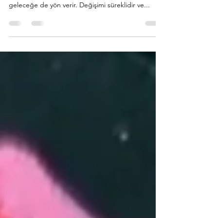
Her Bir Parça Sanat Eserine Dönüşüyor Moda
kavramı, geçmişle bugün arasında köprü kurarken
geleceğe de yön verir. Değişimi süreklidir ve...