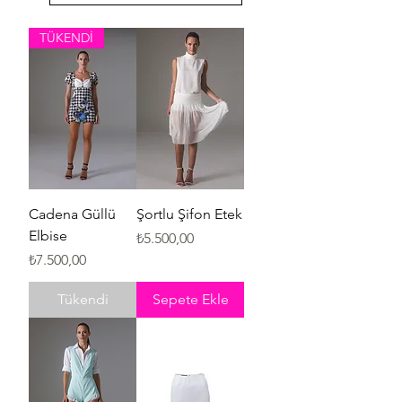
TÜKENDİ
Cadena Güllü
Şortlu Şifon Etek
Elbise
Fiyat
₺5.500,00
Fiyat
₺7.500,00
Tükendi
Sepete Ekle