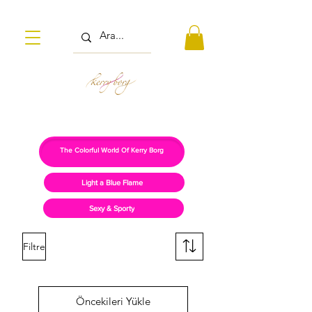
The Colorful World Of Kerry Borg
Light a Blue Flame
Sexy & Sporty
Filtre
Öncekileri Yükle