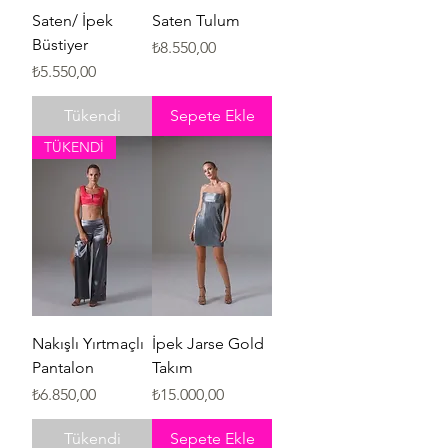
Saten/ İpek
Saten Tulum
Büstiyer
Fiyat
₺8.550,00
Fiyat
₺5.550,00
Tükendi
Sepete Ekle
TÜKENDİ
Nakışlı Yırtmaçlı
İpek Jarse Gold
Pantalon
Takım
Fiyat
Fiyat
₺6.850,00
₺15.000,00
Tükendi
Sepete Ekle