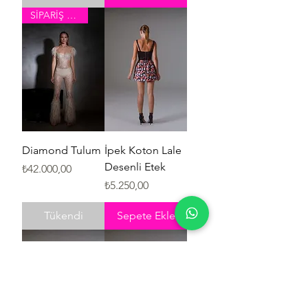
SİPARİŞ VER
Diamond Tulum
İpek Koton Lale
Desenli Etek
Fiyat
₺42.000,00
Fiyat
₺5.250,00
Tükendi
Sepete Ekle