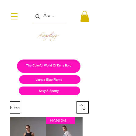
The Colorful World Of Kerry Borg
Light a Blue Flame
Sexy & Sporty
Filtre
HANDMADE