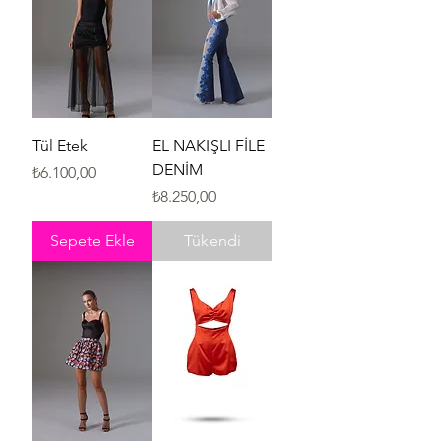
Tül Etek
EL NAKIŞLI FİLE
DENİM
Fiyat
₺6.100,00
Fiyat
₺8.250,00
Sepete Ekle
Tükendi