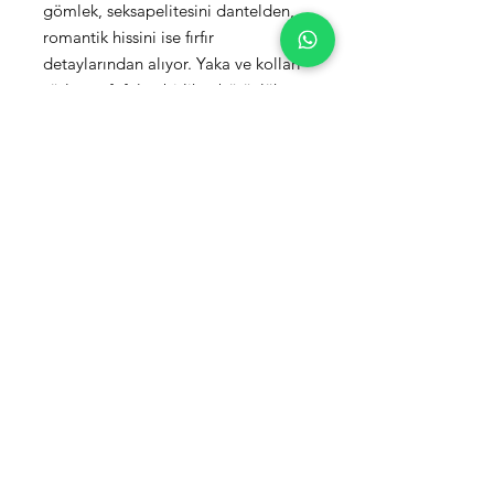
gömlek, seksapelitesini dantelden,
romantik hissini ise fırfır
detaylarından alıyor. Yaka ve kolları
süsleyen fırfırlar, birlikte bütünlük
yaratıyor. Yakaya eklenen Swarovski
taşlı broş, gömleğe vintage efekti
katarken, manşetlerdeki bağcık
detay gömleği maksimum
hareketliliğe kavuşturuyor.
Ürün Detayı
Kumaş:
Pamuk Dantel-Orijinal
Swarovski Taşlı Broş
Beden:
Standart
* Yalnızca Kuru Temizleme Yapılmalıdır.
Beden Tablosu