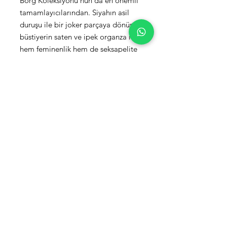
Borg Koleksiyonu'nun da en önemli
tamamlayıcılarından. Siyahın asil
duruşu ile bir joker parçaya dönüşen
büstiyerin saten ve ipek organza ile
hem feminenlik hem de seksapelite
dozu artıyor. Organzanın transparan
etkisi, büstiyerin dekolte kısımları ile
uyumlu bir geçiş yakalarken, aynı
zamanda bustiyeri dinamik ve
elegan bir oyun değiştirici haline
getiriyor.
Ürün Detayı
Kumaş: Saten Elastan/İpek Organze
Beden
:
38
*Yalnızca Kuru Temizleme Yapılmalıdır.