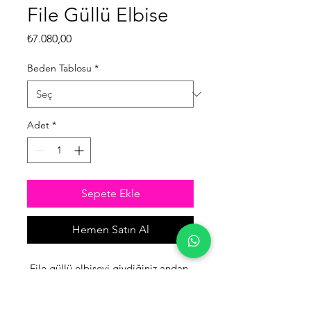
File Güllü Elbise
Fiyat
₺7.080,00
Beden Tablosu
*
Adet
*
Sepete Ekle
Hemen Satın Al
File güllü elbiseyi giydiğiniz andan
itibaren kendinizi bir tango
gecesindeki kadar özel ve rahat