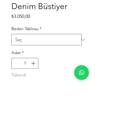
Denim Büstiyer
Fiyat
₺3.050,00
Beden Tablosu
*
Adet
*
Tükendi
Geldiğinde Bildir
Ürün Detayı
Kumaş: Pamuk
Beden: Small (36-38) – Medium (38 –