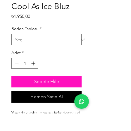
Cool As Ice Bluz
Fiyat
₺1.950,00
Beden Tablosu
*
Adet
*
Sepete Ekle
Hemen Satın Al
Yuvarlak yaka, omuzu fırfır detaylı el
boyama, önden bağlamalı bluz.
Vintage tarz ile el sanatını